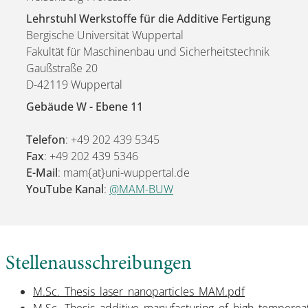
Lehrstuhl Werkstoffe für die Additive Fertigung
Bergische Universität Wuppertal
Fakultät für Maschinenbau und Sicherheitstechnik
Gaußstraße 20
D-42119 Wuppertal
Gebäude W - Ebene 11
Telefon
: +49 202 439 5345
Fax
: +49 202 439 5346
E-Mail
: mam{at}uni-wuppertal.de
YouTube Kanal
:
@MAM-BUW
Stellenausschreibungen
M.Sc._Thesis_laser_nanoparticles_MAM.pdf
M.Sc._Thesis_additive_manufacturing_of_high_tempere